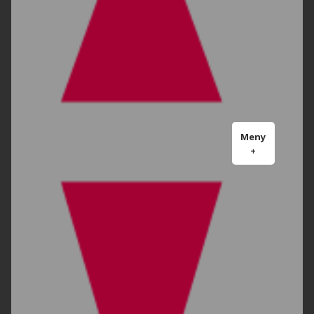
Meny
+
expanderad
minimerad