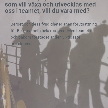
som vill växa och utvecklas med
oss i teamet, vill du vara med?
Berget och dess fyndigheter är en förutsättning
för Bergteamets hela existens. Men teamet i
och bakom företaget är den viktigaste
grundstenen.