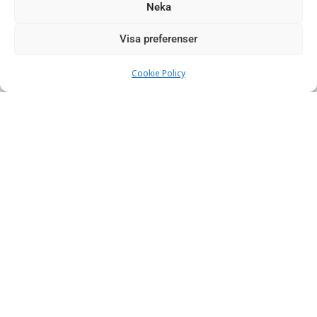
Neka
Visa preferenser
Cookie Policy
WTC2025
World Tunnel Congress 2025 besöker i år
Sverige! Idag börjar kongressen och
Bergteamet är på plats. Under måndag-
onsdag hittar ni oss på Stockholmsmässan,
monter 11:37.
LÄS MER »