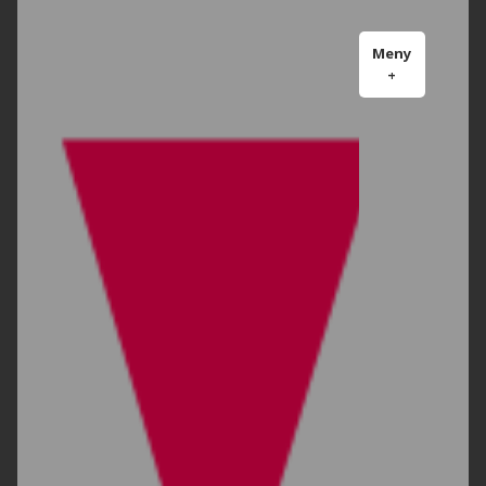
Meny
+
expanderad
minimerad