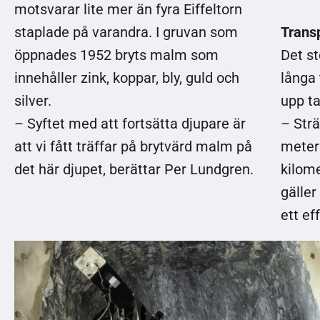
motsvarar lite mer än fyra Eiffeltorn
staplade på varandra. I gruvan som
Transp
öppnades 1952 bryts malm som
Det st
innehåller zink, koppar, bly, guld och
långa 
silver.
upp ta
– Syftet med att fortsätta djupare är
– Strä
att vi fått träffar på brytvärd malm på
meter
det här djupet, berättar Per Lundgren.
kilom
gäller
ett ef