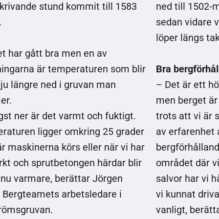
skrivande stund kommit till 1583
ned till 1502-
.
sedan vidare v
löper längs tak
et har gått bra men en av
ingarna är temperaturen som blir
Bra bergförhål
 ju längre ned i gruvan man
– Det är ett h
er.
men berget är 
st ner är det varmt och fuktigt.
trots att vi är
raturen ligger omkring 25 grader
av erfarenhet 
r maskinerna körs eller när vi har
bergförhålland
rkt och sprutbetongen härdar blir
området där vi
nnu varmare, berättar Jörgen
salvor har vi h
, Bergteamets arbetsledare i
vi kunnat dri
römsgruvan.
vanligt, berätt