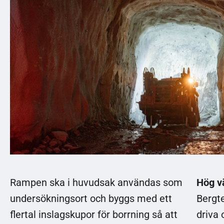
Rampen ska i huvudsak användas som
Hög v
undersökningsort och byggs med ett
Bergt
flertal inslagskupor för borrning så att
driva