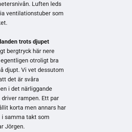
metersnivån. Luften leds
ia ventilationstuber som
et.
landen trots djupet
ögt bergtryck här nere
egentligen otroligt bra
 så djupt. Vi vet dessutom
att det är svåra
en i det närliggande
 driver rampen. Ett par
ållit korta men annars har
va i samma takt som
ar Jörgen.