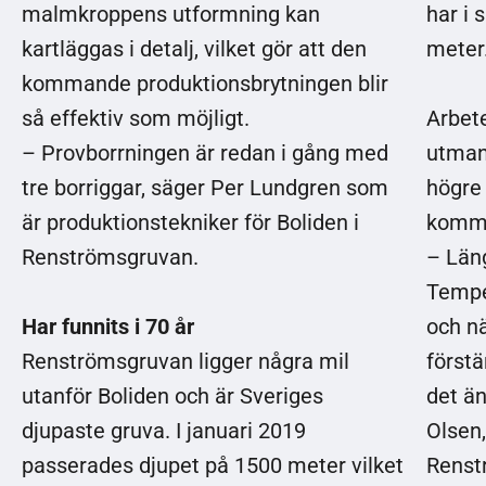
malmkroppens utformning kan
har i 
kartläggas i detalj, vilket gör att den
meter
kommande produktionsbrytningen blir
så effektiv som möjligt.
Arbet
– Provborrningen är redan i gång med
utman
tre borriggar, säger Per Lundgren som
högre
är produktionstekniker för Boliden i
komm
Renströmsgruvan.
– Läng
Tempe
Har funnits i 70 år
och nä
Renströmsgruvan ligger några mil
förstä
utanför Boliden och är Sveriges
det ä
djupaste gruva. I januari 2019
Olsen
passerades djupet på 1500 meter vilket
Renst