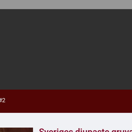
#2
Sveriges djupaste gruva