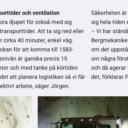
orttider och ventilation
Säkerheten är
ora djupet för också med sig
sig hela tiden 
transporttider. Att ta sig ned eller
– Vi har ständi
r cirka 40 minuter, enkel väg.
Bergmekaniker
ckan för att komma till 1583-
om det uppstår
snivån är ganska precis 15
om några först
eter och med tanke på körtiden
och då agerar 
 det att planera logistiken så vi får
det, förklarar
fektivt arbete, säger Jörgen.