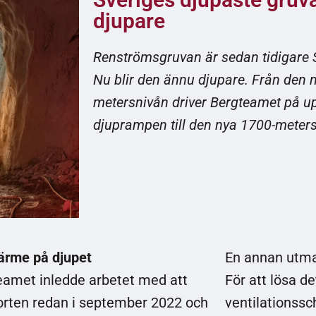
djupare
Renströmsgruvan är sedan tidigare 
Nu blir den ännu djupare. Från den
metersnivån driver Bergteamet på u
djuprampen till den nya 1700-meters
ärme på djupet
En annan utman
eamet inledde arbetet med att
För att lösa de
 orten redan i september 2022 och
ventilationssc