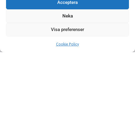
och avstämningar mellan oss i arbetsledningen, våra
Acceptera
bergmekaniker och Bergteamet där alla fick säga sitt.
Vi kunde tillsammans optimera metoden så alla
Neka
kände sig nöjda, säger Jan.
Visa preferenser
Slätt och välförstärkt
Cookie Policy
Arbetet var klart i slutet av augusti.
– Jag tycker att resultatet blev mycket lyckat.
Schaktet är slätt, fint, välförstärkt och håller formen.
Det här är helt klart en fungerande lösning för kortare
schakt, säger Jan Forsman