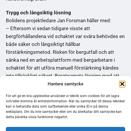
Trygg och långsiktig lösning
Bolidens projektledare Jan Forsman håller med:
– Eftersom vi sedan tidigare visste att
bergförhållandena vid schaktet var svåra behövdes en
både säker och långsiktigt hållbar
förstärkningsmetod. Risken för bergutfall och att
sänka ned en arbetsplattform med bergarbetare i
schaktet för att utföra manuell förstärkning kändes
inte tillräckligt säkert. Bergteamets lösning med att
sänka ned cementringar passade därför bra in,
Hantera samtycke
berättar han.
För att ge en bra upplevelse använder vi teknik som cookies för att lagra
och/eller komma åt enhetsinformation. När du samtycker till dessa tekniker
kan vi behandla data som surfbeteende eller unika ID:n på denna
Metoden blev noga genomarbetad.
webbplats. Om du inte samtycker eller om du återkallar ditt samtycke kan
– Bergteamet levererade en metodbeskrivning och vi
detta påverka vissa funktioner negativt.
hade sedan en jättebra dialog med löpande möten