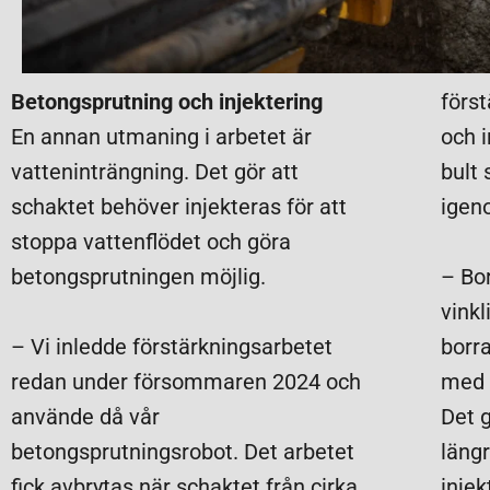
Betongsprutning och injektering
förs
En annan utmaning i arbetet är
och 
vatteninträngning. Det gör att
bult
schaktet behöver injekteras för att
igen
stoppa vattenflödet och göra
betongsprutningen möjlig.
– Bo
vinkl
– Vi inledde förstärkningsarbetet
borra
redan under försommaren 2024 och
med b
använde då vår
Det g
betongsprutningsrobot. Det arbetet
läng
fick avbrytas när schaktet från cirka
inje