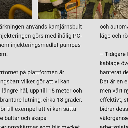
tärkningen används kamjärnsbult
och automa
injekteringen görs med ihålig PC-
läge och rö
 som injekteringsmedlet pumpas
om.
– Tidigare 
kablage öv
rrtornet på plattformen är
hanterat d
ingsbart vilket gör att vi kan
Det är en 
 längre hål, upp till 15 meter och
men vårt n
rantare lutning, cirka 18 grader.
effektivt, s
ör till exempel att vi kan sätta
bidrar des
re bultar och skapa
välorganis
kteringsskärmar som blir mycket
arbetsplats 