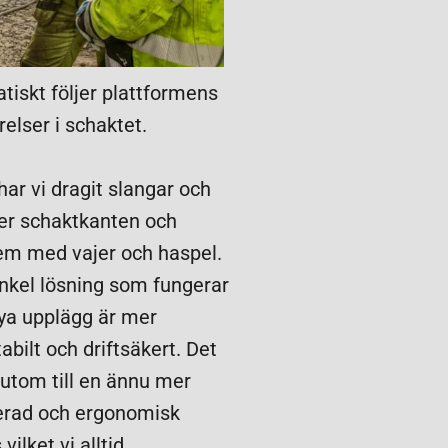
tiskt följer plattformens
relser i schaktet.
har vi dragit slangar och
er schaktkanten och
em med vajer och haspel.
enkel lösning som fungerar
ya upplägg är mer
tabilt och driftsäkert. Det
sutom till en ännu mer
erad och ergonomisk
vilket vi alltid