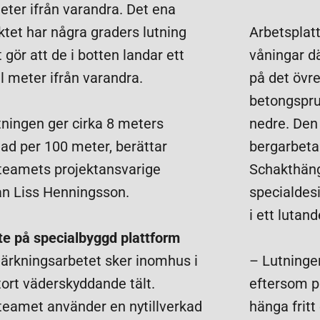
eter ifrån varandra. Det ena
ktet har några graders lutning
Arbetsplat
t gör att de i botten landar ett
våningar dä
l meter ifrån varandra.
på det övre
betongspru
tningen ger cirka 8 meters
nedre. Den
nad per 100 meter, berättar
bergarbetar
teamets projektansvarige
Schakthäng
an Liss Henningsson.
specialdesi
i ett lutan
te på specialbyggd plattform
tärkningsarbetet sker inomhus i
– Lutninge
tort väderskyddande tält.
eftersom p
teamet använder en nytillverkad
hänga fritt