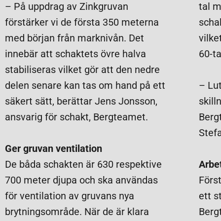
– På uppdrag av Zinkgruvan
tal m
förstärker vi de första 350 meterna
scha
med början från marknivån. Det
vilke
innebär att schaktets övre halva
60-ta
stabiliseras vilket gör att den nedre
delen senare kan tas om hand på ett
– Lu
säkert sätt, berättar Jens Jonsson,
skill
ansvarig för schakt, Bergteamet.
Berg
Stef
Ger gruvan ventilation
De båda schakten är 630 respektive
Arbe
700 meter djupa och ska användas
Förs
för ventilation av gruvans nya
ett s
brytningsområde. När de är klara
Berg