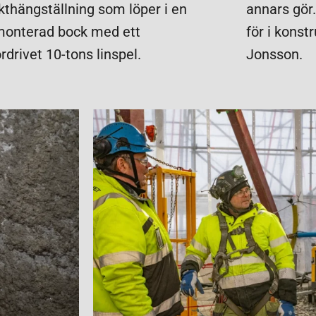
kthängställning som löper i en
annars gör.
monterad bock med ett
för i konst
drivet 10-tons linspel.
Jonsson.