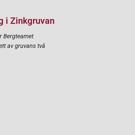
g i Zinkgruvan
ör Bergteamet
ett av gruvans två