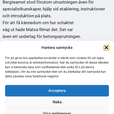
Bergteamet stod förutom utrustningen även för
specialistkunskaper, hjälp vid etablering, instruktioner
och introduktion på plats.
För att få kännedom om hur schaktet
såg ut hade Matsa filmat det. Det var
även ett underlag för betongsprutningen.
– Filmen visade att schaktet var i ganska gott skick och
Hantera samtycke
betong sprutades på i varierande tjocklekar mellan 40
och 150 millimeter, berättar Daniel Olofsson som är en
För att ge en bra upplevelse använder vi teknik som cookies för att lagra
och/eller komma åt enhetsinformation. När du samtycker till dessa tekniker
av Bergteamets specialister på betongsprutning av
kan vi behandla data som surfbeteende eller unika ID:n på denna
schakt.
webbplats. Om du inte samtycker eller om du återkallar ditt samtycke kan
detta påverka vissa funktioner negativt.
Arbetet omgärdades av noggranna
förberedelser.
Acceptera
– Projektet inleddes med att vi reste
ned i november för en gruvutbildning och
Neka
läkarundersökning enligt Matsas rutiner, berättar Daniel
Olofsson som tillsammans med kollegan Joakim
Visa preferenser