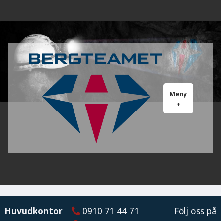
Hoppa
till
innehåll
Meny
+
expanderad
minimerad
Huvudkontor
0910 71 44 71
Följ oss på